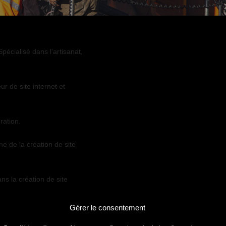
écialisé dans l’artisanat,
r de site internet et
ration.
 de la création de site
s la création de site
Gérer le consentement
 visuels professionnels.