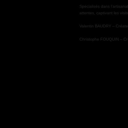
Spécialisés dans l’artisana
attentes, captivant les visi
Valentin BAUDRY – Créateur
Christophe FOUQUIN – Créa
www.2createurs.fr