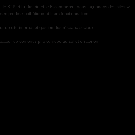
t, le BTP et l’industrie et le E-commerce, nous façonnons des sites web
teurs par leur esthétique et leurs fonctionnalités.
 de site internet et gestion des réseaux sociaux.
teur de contenus photo, vidéo au sol et en aérien.
christophe.fouquin@gmail.com
06 58 43 34 66