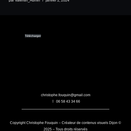
par
Valentin_Admin
janvier 2, 2024
Livre-recettes
Télécharger
christophe.fouquin@gmail.com
06 58 43 34 66
Copyright Christophe Fouquin – Créateur de contenus visuels Dijon ©
2025 – Tous droits réservés