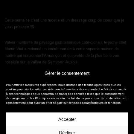
Cette semaine c’est une recette et un dressage coup de coeur que je
vous présente 🥰
Valeur montante du paysage gastronomique côte-d’orien, le jeune chef
Martin Vial a redonné un intérêt certain à cette superbe maison de
maître qui surplombe l’Armançon et qui profite de la plus belle vue
possible sur la vallée de Semur-en-Auxois.
Gérer le consentement
Pour offrir les meilleures expériences, nous utilisons des technologies telles que les
cookies pour stocker et/ou accéder aux informations des appareils. Le fait de consentir
à ces technologies nous permettra de traiter des données telles que le comportement
de navigation ou les ID uniques sur ce site. Le fait de ne pas consentir ou de retirer son
consentement peut avoir un effet négatif sur certaines caractéristiques et fonctions.
Accepter
christophe.fouquin@gmail.com
Décliner