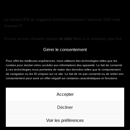
Le numéro #74 du magazine Arts&Gastronomie / automne 2025 vient
d’arriver !!!
Encore un très chouette numéro 📸 📸📸 Merci à la rédaction pour leur
confiance une nouvelle fois renouvelée 🙏
Gérer le consentement
Pour offrir les meilleures expériences, nous utilisons des technologies telles que les
cookies pour stocker et/ou accéder aux informations des appareils. Le fait de consentir
à ces technologies nous permettra de traiter des données telles que le comportement
de navigation ou les ID uniques sur ce site. Le fait de ne pas consentir ou de retirer son
consentement peut avoir un effet négatif sur certaines caractéristiques et fonctions.
Accepter
christophe.fouquin@gmail.com
Décliner
06 58 43 34 66
Voir les préférences