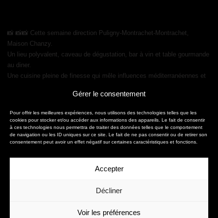
📸 📸📸 Cette semaine direction Puligny-Montrachet-Montrachet,
Maison Chanzy.
Un lieu polyvalent, caveau de dégustation, bar à vin et table gourmande
au diner.
Une cuisine pleine de finesse qui mêle influences méditerranéennes et
terroir bourguignon 🍽️
Gérer le consentement
Pour offrir les meilleures expériences, nous utilisons des technologies telles que les
cookies pour stocker et/ou accéder aux informations des appareils. Le fait de consentir
à ces technologies nous permettra de traiter des données telles que le comportement
de navigation ou les ID uniques sur ce site. Le fait de ne pas consentir ou de retirer son
consentement peut avoir un effet négatif sur certaines caractéristiques et fonctions.
Accepter
christophe.fouquin@gmail.com
Décliner
06 58 43 34 66
Voir les préférences