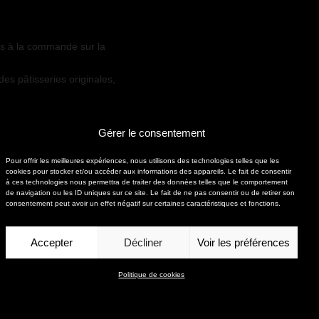
les à la commande sur la
es pâtisseries originales,
Gérer le consentement
Pour offrir les meilleures expériences, nous utilisons des technologies telles que les
cookies pour stocker et/ou accéder aux informations des appareils. Le fait de consentir
à ces technologies nous permettra de traiter des données telles que le comportement
de navigation ou les ID uniques sur ce site. Le fait de ne pas consentir ou de retirer son
consentement peut avoir un effet négatif sur certaines caractéristiques et fonctions.
Accepter
Décliner
Voir les préférences
Politique de cookies