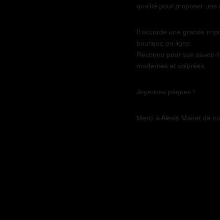
qualité pour proposer une 
Il accorde une grande impor
boutique en ligne.
Reconnu pour son savoir-fai
modernes et colorées.
Joyeuses pâques !
Merci à Alexis Mairet de n
https://alexismairet.com/