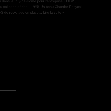
ns dans le Puy-de-Dôme pour l’entreprise COLAS,
au sol et en aérien !!! 🎥🚀 Un beau Chantier Recycol
AS de recyclage en place…
Lire la suite »
é
Politique de cookies (UE)