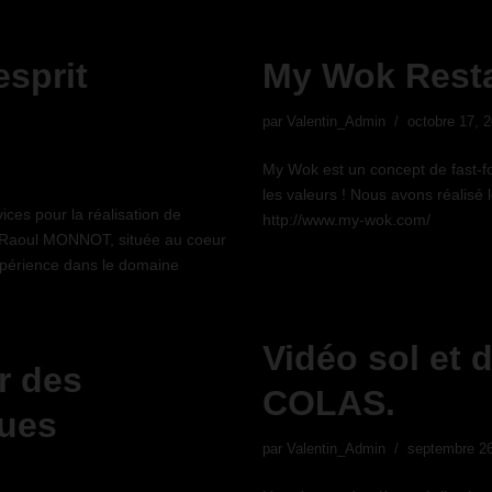
sprit
My Wok Resta
par
Valentin_Admin
octobre 17, 
My Wok est un concept de fast-foo
les valeurs ! Nous avons réalisé 
ices pour la réalisation de
http://www.my-wok.com/
été Raoul MONNOT, située au coeur
xpérience dans le domaine
Vidéo sol et 
r des
COLAS.
ques
par
Valentin_Admin
septembre 26