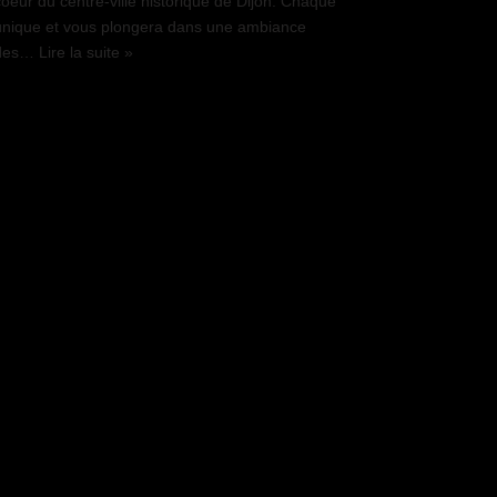
oeur du centre-ville historique de Dijon. Chaque
unique et vous plongera dans une ambiance
z des…
Lire la suite »