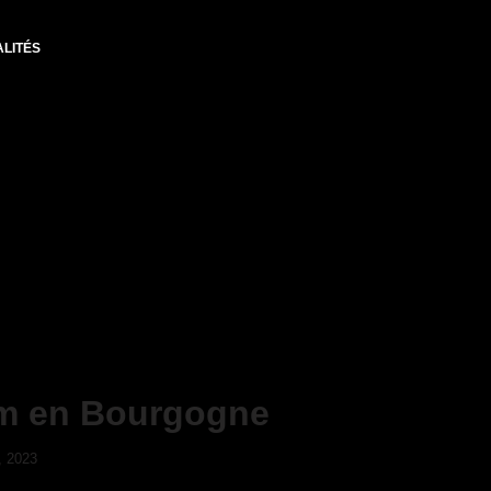
LITÉS
um en Bourgogne
, 2023