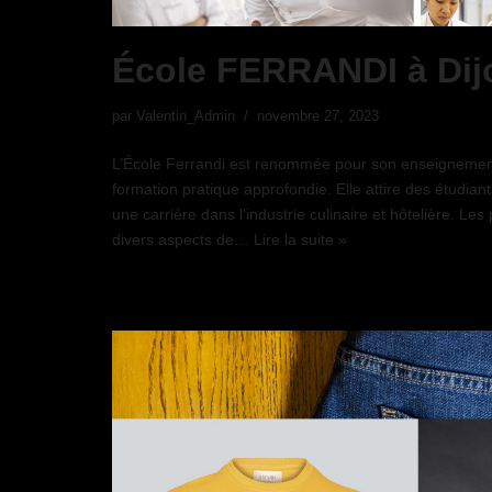
École FERRANDI à Dij
par
Valentin_Admin
novembre 27, 2023
L’École Ferrandi est renommée pour son enseignement
formation pratique approfondie. Elle attire des étudian
une carrière dans l’industrie culinaire et hôtelière. L
divers aspects de…
Lire la suite »