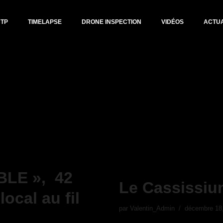
BTP
TIMELAPSE
DRONE INSPECTION
VIDÉOS
ACTUA
BLE », 42
Le Cassissi
local au fil
par
Valentin_Admin
décembre 18