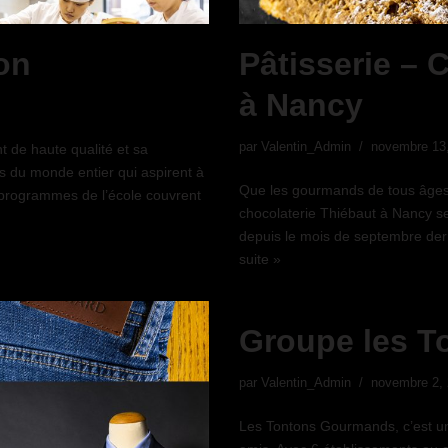
on
Pâtisserie – 
à Nancy
par
Valentin_Admin
novembre 13
 de haute qualité et sa
ts du monde entier qui aspirent à
Que les gourmands de tous âges se
es programmes de l’école couvrent
chocolaterie Thiébaut à Nancy s
depuis le mois de septembre der
suite »
Groupe les T
par
Valentin_Admin
novembre 2,
Les Tontons Gourmands, c’est un