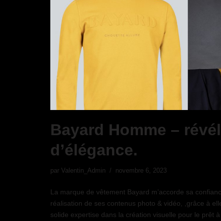
Bayard Homme – révél
d’élégance.
par
Valentin_Admin
novembre 6, 2023
La marque de vêtement Bayard m’accorde sa confiance
réalisation de ses contenus photo & vidéo, ,grâce à elle
solide expertise dans la création visuelle pour le prêt