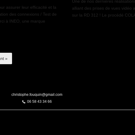
Une de nos dernières réalisatio
r assurer leur efficacité et la
alliant des prises de vues vidéo 
cation des connexions / Test de
sur la RD 312 ! Le procédé COL
erci à INEO, une marque
nt »
christophe.fouquin@gmail.com
06 58 43 34 66
Tous droits réservés
Mentions légales
Politique de confidentialit