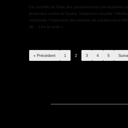
Le contrôle de l’état des paratonnerres est essentiel pou
protection contre la foudre. Inspection visuelle / Vérifi
continuité / Inspection des pointes de paratonnerre M
de…
Lire la suite »
« Précédent
1
2
3
4
5
Suiva
Copyright Christophe Fouquin – Créateur de contenus visuels Dijon © 2025 – 